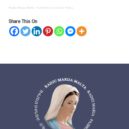
Radju Marija Malta
·
Konferenza Liżar ta' Kristu
Share This On